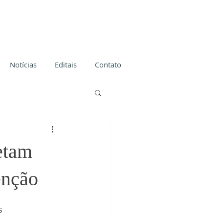
Notícias
Editais
Contato
etam
enção
s