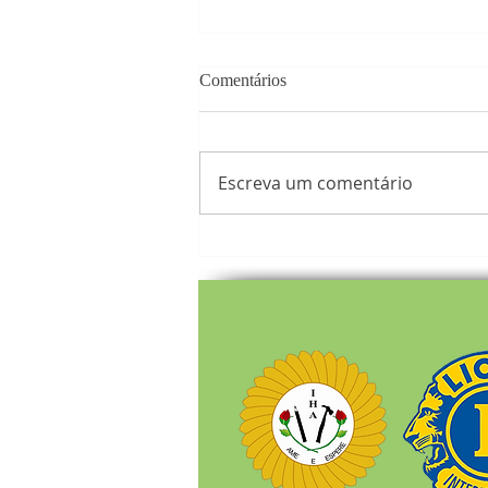
Comentários
Escreva um comentário
‘Viver e Socializar’ oferece
espaço de convivência e
desenvolvimento a pessoas com
deficiência