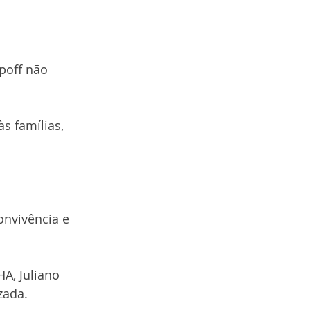
poff não 
s famílias, 
onvivência e 
A, Juliano 
zada.