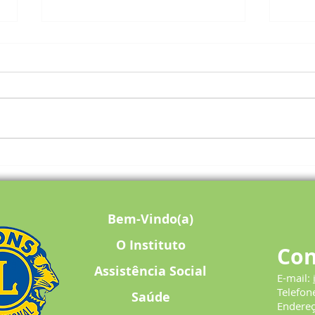
Projeto Mesa Brasil doa 100
Julia
cestas básicas ao Instituto
presi
Helena Antipoff
para 
Bem-Vindo(a)
O Instituto
Con
Assistência Social
E-mail:
Telefon
Saúde
Endere