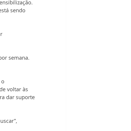
nsibilização. 
está sendo 
r 
por semana. 
 o 
e voltar às 
ra dar suporte 
uscar”, 