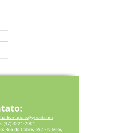
no Vilela volta à
dência do Helena Antipoff
3° mandato
tato:
ihadivinopolis@gmail.com
e:
(37) 3221-2001
ço:
Rua do Cobre, 697 - Niterói,