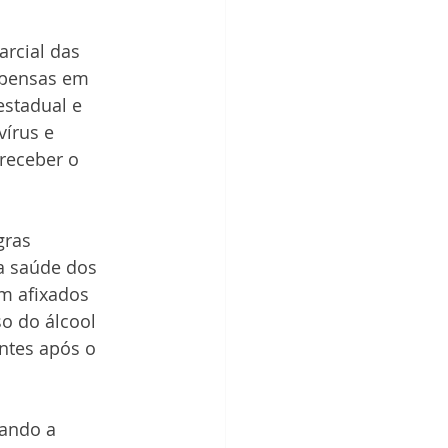
rcial das 
spensas em 
stadual e 
írus e 
receber o 
gras 
a saúde dos 
am afixados 
o do álcool 
ntes após o 
ando a 