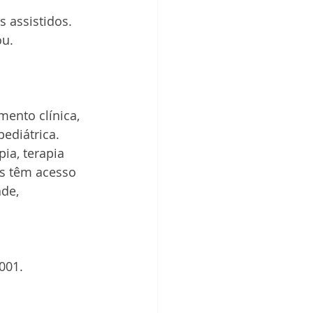
 assistidos. 
ou.
mento clínica, 
ediátrica. 
ia, terapia 
os têm acesso 
de, 
001.