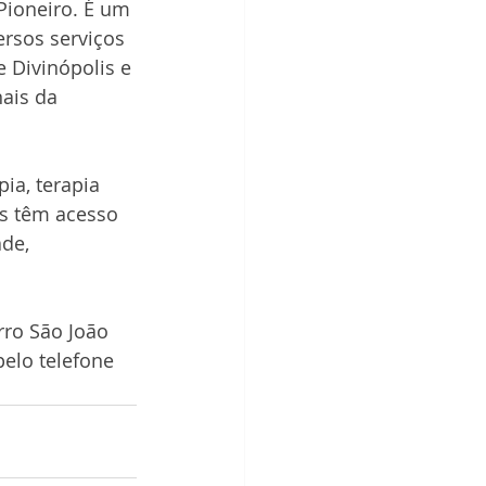
Pioneiro. É um 
ersos serviços 
e Divinópolis e 
ais da 
ia, terapia 
os têm acesso 
de, 
rro São João 
pelo telefone 