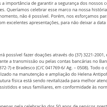
a importância de garantir a segurança dos nossos c
es. Queríamos celebrar esse marco na nossa história 
momento, não é possível. Porém, nos esforçamos pa
om excelentes apresentações, para não deixar a data
será possível fazer doações através do (37) 3221-2001
ante a transmissão ou pelas contas bancárias no Ban
0372-7) e Bradesco (C/C 041769-6/ Ag. – 0508). Todo o 
ilizado na manutenção e ampliação do Helena Antipo
rutura física está sendo revitalizada para melhor aten
ssistidos e seus familiares, em conformidade às nor
penas pela celebração dos 50 anos de serviços pres