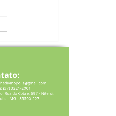
no Vilela volta à
dência do Helena Antipoff
3° mandato
tato:
ihadivinopolis@gmail.com
e:
(37) 3221-2001
ço:
Rua do Cobre, 697 - Niterói,
olis - MG - 35500-227