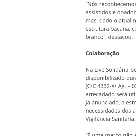
“Nós reconhecemos 
assistidos e doador
mas, dado o atual 
estrutura bacana, c
branco”, destacou.
Colaboração
Na Live Solidária, 
disponibilizado dur
(C/C 4332-X/ Ag. – 
arrecadado será ut
já anunciado, a est
necessidades dos a
Vigilância Sanitária.
“É uma marco não a