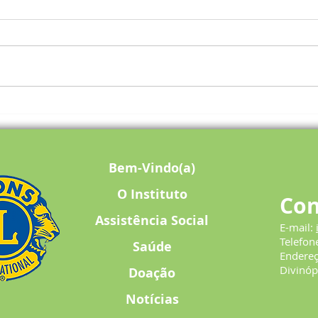
Projeto Mesa Brasil doa 100
Julia
cestas básicas ao Instituto
presi
Helena Antipoff
para 
Bem-Vindo(a)
O Instituto
Con
Assistência Social
E-mail:
Telefon
Saúde
Endere
Divinóp
Doação
Notícias