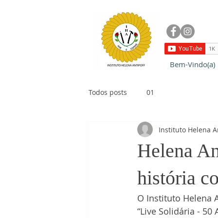
Bem-Vindo(a)
Todos posts
01
Instituto Helena A
Helena An
história c
O Instituto Helena A
“Live Solidária - 5