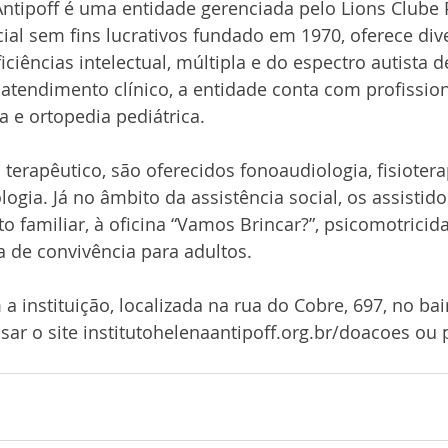
Antipoff é uma entidade gerenciada pelo Lions Clube 
cial sem fins lucrativos fundado em 1970, oferece div
ciências intelectual, múltipla e do espectro autista d
 atendimento clínico, a entidade conta com profission
a e ortopedia pediátrica.
terapêutico, são oferecidos fonoaudiologia, fisioterap
logia. Já no âmbito da assistência social, os assistid
amiliar, à oficina “Vamos Brincar?”, psicomotricida
a de convivência para adultos.
a instituição, localizada na rua do Cobre, 697, no bai
sar o site institutohelenaantipoff.org.br/doacoes ou 