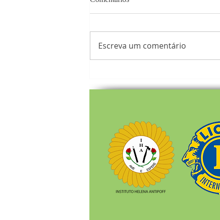
Escreva um comentário
‘Viver e Socializar’ oferece
espaço de convivência e
desenvolvimento a pessoas com
deficiência