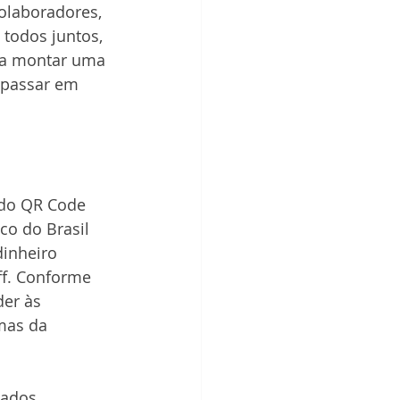
olaboradores, 
todos juntos, 
ra montar uma 
 passar em 
, do QR Code 
co do Brasil 
dinheiro 
ff. Conforme 
der às 
mas da 
tados 