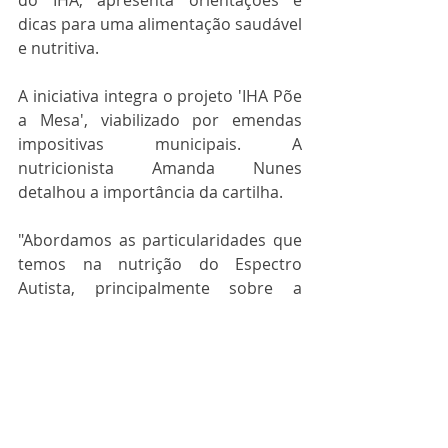
do IHA, apresenta orientações e 
dicas para uma alimentação saudável 
e nutritiva.
A iniciativa integra o projeto 'IHA Põe 
a Mesa', viabilizado por emendas 
impositivas municipais. A 
nutricionista Amanda Nunes 
detalhou a importância da cartilha.  
"Abordamos as particularidades que 
temos na nutrição do Espectro 
Autista, principalmente sobre a 
questão da seletividade alimentar. 
No material, de forma clara e 
objetiva, apresentamos estratégias 
para facilitar esse processo de 
introdução alimentar", concluiu.