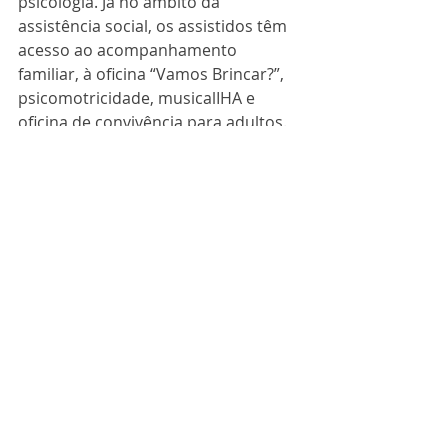
psicologia. Já no âmbito da 
assistência social, os assistidos têm 
acesso ao acompanhamento 
familiar, à oficina “Vamos Brincar?”, 
psicomotricidade, musicalIHA e 
oficina de convivência para adultos.
Para contribuir com a instituição, 
localizada na rua do Cobre, 697, no 
bairro São João de Deus, basta 
acessar o site 
institutohelenaantipoff.org.br/doaco
es ou pelo telefone (37) 3221-2001.