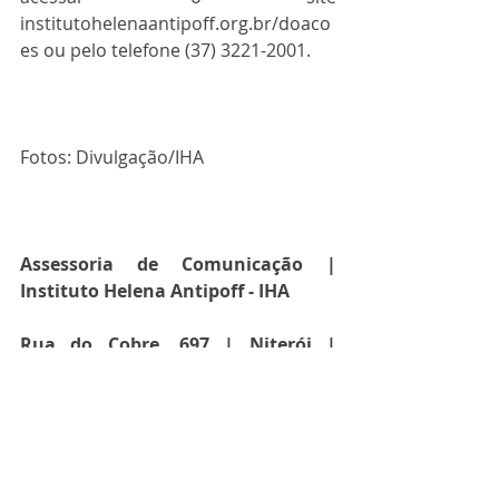
institutohelenaantipoff.org.br/doaco
es ou pelo telefone (37) 3221-2001.
Fotos: Divulgação/IHA
Assessoria de Comunicação | 
Instituto Helena Antipoff - IHA
Rua do Cobre, 697 | Niterói | 
Divinópolis/MG
(37) 3221-2001, 9.9986-3100 ou 
9.9820-6427 | 
institutohelenaantipoff.org.br